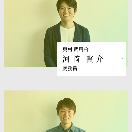
奥村 武厩舎
河﨑 賢介
厩務員