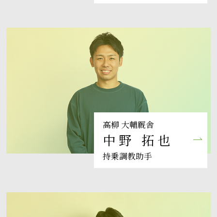
高柳 大輔厩舎
中野 拓也
持乗調教助手