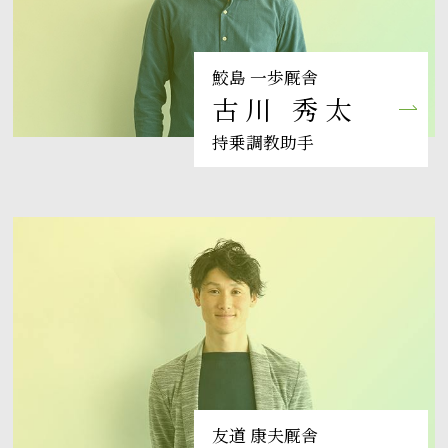
鮫島 一歩厩舎
古川 秀太
持乗調教助手
友道 康夫厩舎