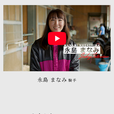
永島 まなみ
騎手