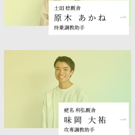
土田 稔厩舎
原木 あかね
持乗調教助手
蛯名 利弘厩舎
味岡 大祐
攻専調教助手